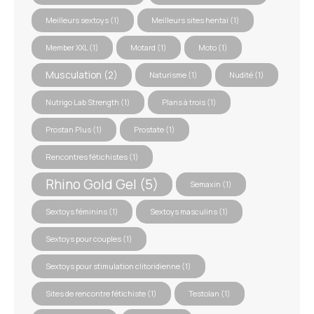
Meilleurs sextoys
(1)
Meilleurs sites hentai
(1)
Member XXL
(1)
Motard
(1)
Moto
(1)
Musculation
(2)
Naturisme
(1)
Nudité
(1)
Nutrigo Lab Strength
(1)
Plans à trois
(1)
Prostan Plus
(1)
Prostate
(1)
Rencontres fétichistes
(1)
Rhino Gold Gel
(5)
Semaxin
(1)
Sextoys féminins
(1)
Sextoys masculins
(1)
Sextoys pour couples
(1)
Sextoys pour stimulation clitoridienne
(1)
Sites de rencontre fétichiste
(1)
Testolan
(1)