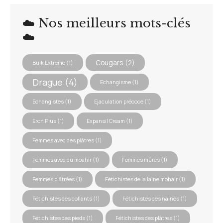
☁️ Nos meilleurs mots-clés
☁️
Cougars
(2)
Bulk Extreme
(1)
Drague
(4)
Echangisme
(1)
Echangistes
(1)
Ejaculation précoce
(1)
Eron Plus
(1)
Expansil Cream
(1)
Femmes avec des plâtres
(1)
Femmes avec du moahir
(1)
Femmes mûres
(1)
Femmes plâtrées
(1)
Fétichistes de la laine mohair
(1)
Fétichistes des collants
(1)
Fétichistes des naines
(1)
Fétichistes des pieds
(1)
Fétichistes des plâtres
(1)