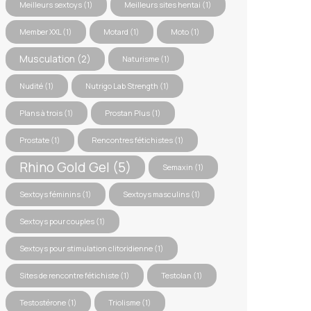
Meilleurs sextoys
(1)
Meilleurs sites hentai
(1)
Member XXL
(1)
Motard
(1)
Moto
(1)
Musculation
(2)
Naturisme
(1)
Nudité
(1)
Nutrigo Lab Strength
(1)
Plans à trois
(1)
Prostan Plus
(1)
Prostate
(1)
Rencontres fétichistes
(1)
Rhino Gold Gel
(5)
Semaxin
(1)
Sextoys féminins
(1)
Sextoys masculins
(1)
Sextoys pour couples
(1)
Sextoys pour stimulation clitoridienne
(1)
Sites de rencontre fétichiste
(1)
Testolan
(1)
Testostérone
(1)
Triolisme
(1)