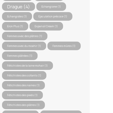
Drague
(4)
Echangisme
(1)
Echangistes
(1)
Ejaculation précoce
(1)
Eron Plus
(1)
Expansil Cream
(1)
Femmes avec des plâtres
(1)
Femmes avec du moahir
(1)
Femmes mûres
(1)
Femmes plâtrées
(1)
Fétichistes de la laine mohair
(1)
Fétichistes des collants
(1)
Fétichistes des naines
(1)
Fétichistes des pieds
(1)
Fétichistes des plâtres
(1)