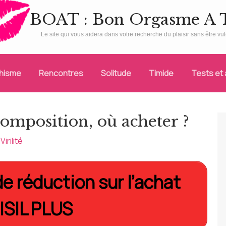
BOAT : Bon Orgasme A 
Le site qui vous aidera dans votre recherche du plaisir sans être vulg
chisme
Rencontres
Solitude
Timide
Tests et 
, composition, où acheter ?
Virilité
e réduction sur l’achat
ISIL PLUS