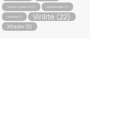
Trouver un plan cul
(1)
Vibromasseur
(1)
Virilité
(22)
VirilBlue
(1)
Xtrazex
(5)