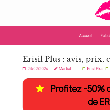
Aller
au
contenu
(Pressez
Entrée)
Accueil
Féti
Erisil Plus : avis, prix
23/02/2024
Martial
Erisil Plus
,
Profitez -50% d
de ER