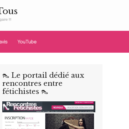
Tous
aire !!!
avis
YouTube
👠 Le portail dédié aux
rencontres entre
fétichistes 👠