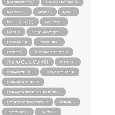
Meilleurs sextoys
(1)
Meilleurs sites hentai
(1)
Member XXL
(1)
Motard
(1)
Moto
(1)
Musculation
(2)
Naturisme
(1)
Nudité
(1)
Nutrigo Lab Strength
(1)
Plans à trois
(1)
Prostan Plus
(1)
Prostate
(1)
Rencontres fétichistes
(1)
Rhino Gold Gel
(5)
Semaxin
(1)
Sextoys féminins
(1)
Sextoys masculins
(1)
Sextoys pour couples
(1)
Sextoys pour stimulation clitoridienne
(1)
Sites de rencontre fétichiste
(1)
Testolan
(1)
Testostérone
(1)
Triolisme
(1)