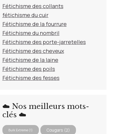
Fétichisme des collants
fétichisme du cuir
Fétichisme de la fourrure
Fétichisme du nombril
Fétichisme des porte-jarretelles
Fétichisme des cheveux
Fétichisme de la laine
Fétichisme des poils
Fétichisme des fesses
☁️ Nos meilleurs mots-
clés ☁️
Cougars
(2)
Bulk Extreme
(1)