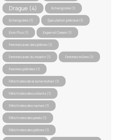
Drague
(4)
Echangisme
(1)
Echangistes
(1)
Ejaculation précoce
(1)
Eron Plus
(1)
Expansil Cream
(1)
Femmes avec des plâtres
(1)
Femmes avec du moahir
(1)
Femmes mûres
(1)
Femmes plâtrées
(1)
Fétichistes de la laine mohair
(1)
Fétichistes des collants
(1)
Fétichistes des naines
(1)
Fétichistes des pieds
(1)
Fétichistes des plâtres
(1)