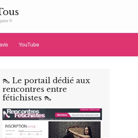
Tous
aire !!!
avis
YouTube
👠 Le portail dédié aux
rencontres entre
fétichistes 👠