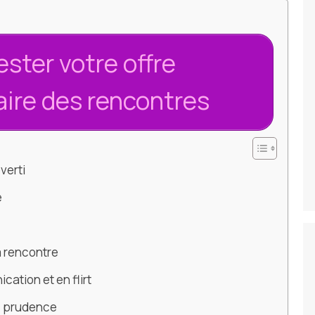
ester votre offre
aire des rencontres
verti
e
a rencontre
tion et en flirt
ec prudence