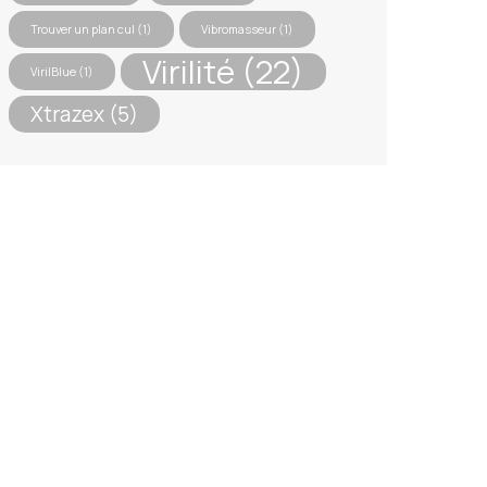
Trouver un plan cul
(1)
Vibromasseur
(1)
Virilité
(22)
VirilBlue
(1)
Xtrazex
(5)