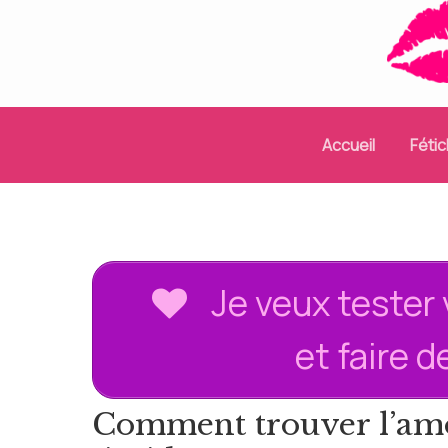
Aller
au
contenu
(Pressez
Entrée)
Accueil
Féti
Je veux tester 
et faire 
Comment trouver l’am